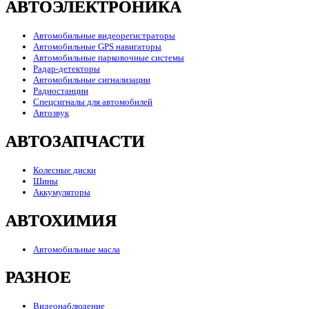
АВТОЭЛЕКТРОНИКА
Автомобильные видеорегистраторы
Автомобильные GPS навигаторы
Автомобильные парковочные системы
Радар-детекторы
Автомобильные сигнализации
Радиостанции
Спецсигналы для автомобилей
Автозвук
АВТОЗАПЧАСТИ
Колесные диски
Шины
Аккумуляторы
АВТОХИМИЯ
Автомобильные масла
РАЗНОЕ
Видеонаблюдение