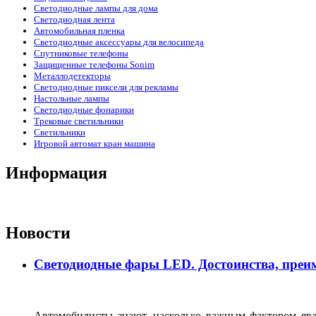
Светодиодные лампы для дома
Светодиодная лента
Автомобильная пленка
Светодиодные аксессуары для велосипеда
Спутниковые телефоны
Защищенные телефоны Sonim
Металлодетекторы
Светодиодные пиксели для рекламы
Настольные лампы
Светодиодные фонарики
Трековые светильники
Светильники
Игровой автомат кран машина
Информация
Новости
Светодиодные фары LED. Достоинства, преим
Автомобилисты знают, насколько важным фактором явля