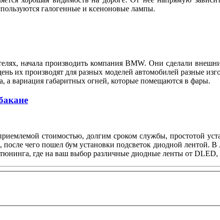
спользуются галогенные и ксеноновые лампы.
телях, начала производить компания BMW. Они сделали внешни
ень их производят для разных моделей автомобилей разные изго
а, а вариация габаритных огней, которые помещаются в фары.
бакане
риемлемой стоимостью, долгим сроком службы, простотой устан
после чего пошел бум установки подсветок диодной лентой. В А
тюнинга, где на ваш выбор различные диодные ленты от DLED, ка