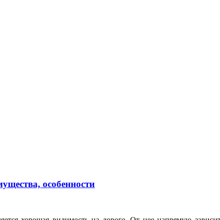
ущества, особенности
ется хорошая видимость на дороге. От нее напрямую зависит