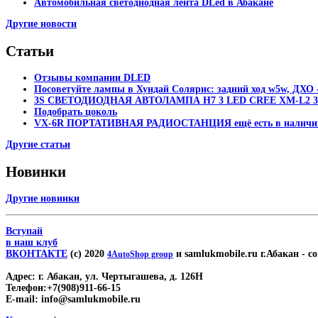
Автомобильная светодиодная лента DLed в Абакане
Другие новости
Статьи
Отзывы компании DLED
Посоветуйте лампы в Хундай Солярис: задний ход w5w, ДХО -
3S СВЕТОДИОДНАЯ АВТОЛАМПА H7 3 LED CREE XM-L2 30
Подобрать цоколь
VX-6R ПОРТАТИВНАЯ РАДИОСТАНЦИЯ ещё есть в наличи
Другие статьи
Новинки
Другие новинки
Вступай
в наш клуб
ВКОНТАКТЕ
(c) 2020
и samlukmobile.ru г.Абакан
- с
4AutoShop group
Адрес:
г. Абакан, ул. Чертыгашева, д. 126Н
Телефон:
+7(908)911-66-15
E-mail:
info@samlukmobile.ru