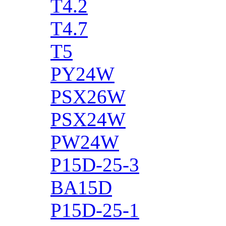
T4.2
T4.7
T5
PY24W
PSX26W
PSX24W
PW24W
P15D-25-3
BA15D
P15D-25-1