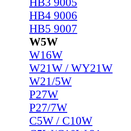
HB3 9005
HB4 9006
HB5 9007
W5W
W16W
W21W / WY21W
W21/5W
P27W
P27/7W
C5W / C10W