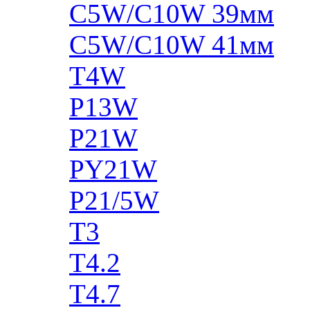
C5W/C10W 39мм
C5W/C10W 41мм
T4W
P13W
P21W
PY21W
P21/5W
T3
T4.2
T4.7