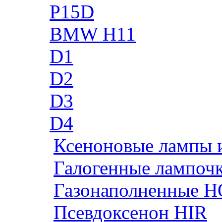
P15D
BMW H11
D1
D2
D3
D4
Ксеноновые лампы 
Галогенные лампоч
Газонаполненные H
Псевдоксенон HIR