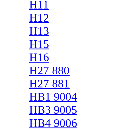
H11
H12
H13
H15
H16
H27 880
H27 881
HB1 9004
HB3 9005
HB4 9006