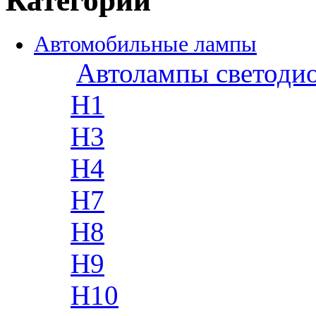
Категории
Автомобильные лампы
Автолампы светоди
H1
H3
H4
H7
H8
H9
H10