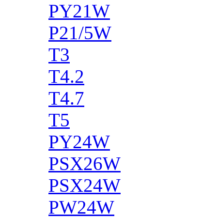
PY21W
P21/5W
T3
T4.2
T4.7
T5
PY24W
PSX26W
PSX24W
PW24W